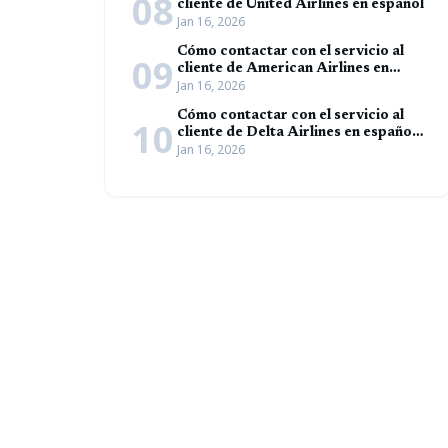
08
cliente de United Airlines en español
Jan 16, 2026
Cómo contactar con el servicio al
09
cliente de American Airlines en
Jan 16, 2026
español (Guía completa)
Cómo contactar con el servicio al
10
cliente de Delta Airlines en español
Jan 16, 2026
(Guía completa)