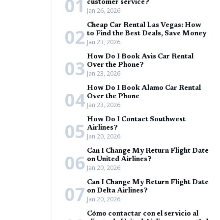
01
customer service?
Jan 26, 2026
Cheap Car Rental Las Vegas: How
02
to Find the Best Deals, Save Money
Jan 23, 2026
How Do I Book Avis Car Rental
03
Over the Phone?
Jan 23, 2026
How Do I Book Alamo Car Rental
04
Over the Phone
Jan 23, 2026
How Do I Contact Southwest
05
Airlines?
Jan 20, 2026
Can I Change My Return Flight Date
06
on United Airlines?
Jan 20, 2026
Can I Change My Return Flight Date
07
on Delta Airlines?
Jan 20, 2026
Cómo contactar con el servicio al